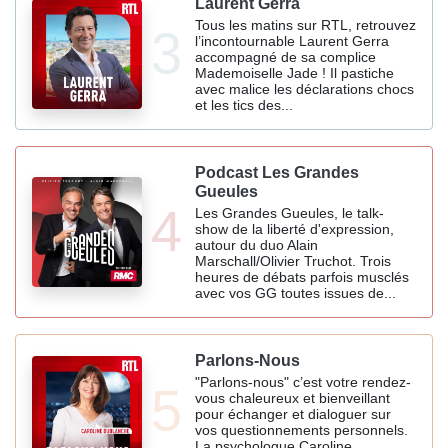
Laurent Gerra
Tous les matins sur RTL, retrouvez
3
l’incontournable Laurent Gerra
accompagné de sa complice
Mademoiselle Jade ! Il pastiche
avec malice les déclarations chocs
et les tics des...
Podcast Les Grandes
Gueules
4
Les Grandes Gueules, le talk-
show de la liberté d'expression,
autour du duo Alain
Marschall/Olivier Truchot. Trois
heures de débats parfois musclés
avec vos GG toutes issues de...
Parlons-Nous
"Parlons-nous" c’est votre rendez-
5
vous chaleureux et bienveillant
pour échanger et dialoguer sur
vos questionnements personnels.
La psychologue Caroline