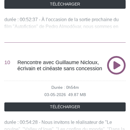
TÉLÉCHARGER
durée : 00:52:37 - À l’occasion de la sortie prochaine du
film "Autofiction" de Pedro Almodóvar, nous sommes en
compagnie de la plus extravagante des égéries du
réalisateur qui a fait ses débuts comme musicienne
pendant la Movida. - équipe : Susana Poveda, Denis
Soula - invités : Rossy de Palma Actrice Vous aimez ce
podcast ? Pour écouter tous les épisodes sans limite,
10
Rencontre avec Guillaume Nicloux,
écrivain et cinéaste sans concession
rendez-vous sur Radio France
Durée : 0h54m
03-05-2026
49.87 MB
TÉLÉCHARGER
durée : 00:54:28 - Nous invitons le réalisateur de "Le
poulpe", "Valley of love", "Les confins du monde", "Dans la