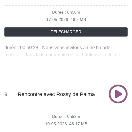
Durée : 0h50m
17-05-2026
46.2 MB
TÉLÉCHARGER
durée : 00:50:28 - Nous vous invitons à une balade
musicale dans la filmographie de la chanteuse, actrice et
réalisatrice américaine qui est célébrée cette année par le
festival de Cannes avec une Palme d'or d'honneur. -
équipe : Susana Poveda, Denis Soula Vous aimez ce
podcast ? Pour écouter tous les épisodes sans limite,
rendez-vous sur Radio France
9
Rencontre avec Rossy de Palma
Durée : 0h52m
10-05-2026
48.17 MB