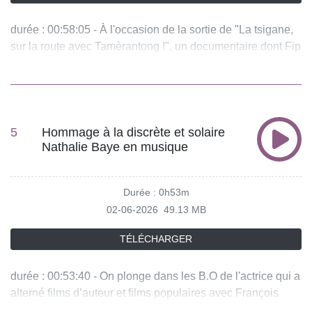
durée : 00:58:05 - À l'occasion de la sortie de "La tsigane,
sur la route avec Tamèrantong !", un documentaire dont Fip
se fait l’écho, nous partons sur les traces de Carmen,
Django Reinhardt, Tony Gatlif, Emir Kusturica, Snatch,
Notre-Dame de Paris, Les démons de Jésus, etc. - équipe :
Susana Poveda, Denis Soula, Luc Frelon Vous aimez ce
podcast ? Pour écouter tous les épisodes sans limite,
5
Hommage à la discrète et solaire
Nathalie Baye en musique
rendez-vous sur Radio France
Durée : 0h53m
02-06-2026
49.13 MB
TÉLÉCHARGER
durée : 00:53:40 - On plonge dans les B.O de l'actrice qui a
alterné films d’auteur et films populaires avec François
Truffaut, Jean-Luc Godard, Bertrand Tavernier, Claude