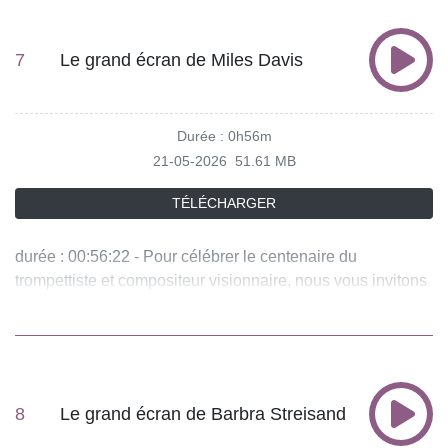
7
Le grand écran de Miles Davis
Durée : 0h56m
21-05-2026
51.61 MB
TÉLÉCHARGER
durée : 00:56:22 - Pour célébrer le centenaire du
trompettiste et compositeur visionnaire, nous vous invitons
à une ballade dans les musiques de films de Miles Davis,
d'"Ascenseur pour l'échafaud" au "Tribute to Jack
Johnson", en passant par "Dingo" "The Hot Spot" ou
encore le biopic "Miles Ahead". - équipe : Susana Poveda,
Denis Soula Vous aimez ce podcast ? Pour écouter tous
8
Le grand écran de Barbra Streisand
les épisodes sans limite, rendez-vous sur Radio France