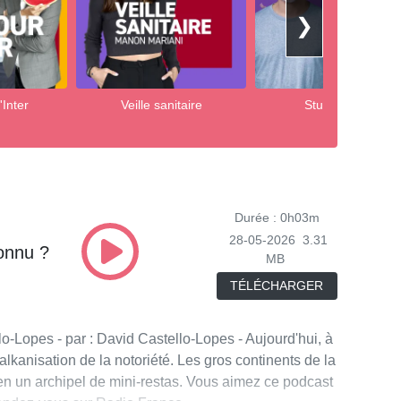
❯
Inter
Veille sanitaire
Studio Payet
Durée : 0h03m
28-05-2026
3.31
onnu ?
MB
TÉLÉCHARGER
o-Lopes - par : David Castello-Lopes - Aujourd'hui, à
lkanisation de la notoriété. Les gros continents de la
 en un archipel de mini-restas. Vous aimez ce podcast