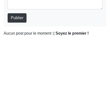
Ukraine, dans un contexte marqué par l'ambiguïté de la
clé à jouer pour influencer les choix des partis et des
politique étrangère américaine.
candidats dans cette élection présidentielle de 2027 aux
enjeux majeurs.
Publier
Aucun post pour le moment :(
Soyez le premier !