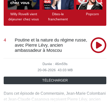
Willy Rovelli vient
Dites-le
Popcorn
déjeuner chez vous
franchement
4
Poutine et la nature du régime russe,
avec Pierre Lévy, ancien
ambassadeur à Moscou
Durée : 46m59s
20-06-2026
43.03 MB
TÉLÉCHARGER
Dans cet épisode de Commentaire, Jean-Marie Colombani
et Jean-Claude Casanova reçoivent Pierre Lévy, ancien
ambassadeur de France en Russie, pour décrypter la