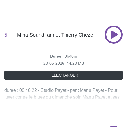
complices, Mathieu Oullion et Gwilherm de Cerval, ont
concocté une émission haute en couleurs. Musiques, rires,
recettes de cuisine, une fin d'après-midi avec des invités
sous le signe de la bonne humeur. - équipe : Benjamin
Riquet, Virginie Rouzic Vous aimez ce podcast ? Pour
5
Mina Soundiram et Thierry Chèze
écouter tous les épisodes sans limite, rendez-vous sur
Radio France
Durée : 0h48m
28-05-2026
44.28 MB
TÉLÉCHARGER
durée : 00:48:22 - Studio Payet - par : Manu Payet - Pour
lutter contre le blues du dimanche soir, Manu Payet et ses
complices, Mathieu Oullion et Gwilherm de Cerval, ont
concocté une émission haute en couleurs. Musiques, rires,
recettes de cuisine, une fin d'après-midi avec des invités
sous le signe de la bonne humeur. - équipe : Benjamin