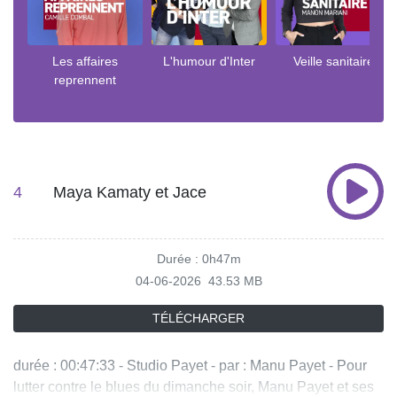
Les affaires
L'humour d'Inter
Veille sanitaire
reprennent
4
Maya Kamaty et Jace
Durée : 0h47m
04-06-2026
43.53 MB
TÉLÉCHARGER
durée : 00:47:33 - Studio Payet - par : Manu Payet - Pour
lutter contre le blues du dimanche soir, Manu Payet et ses