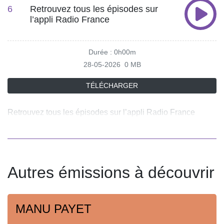
Riquet, Virginie Rouzic Vous aimez ce podcast ? Pour
6
Retrouvez tous les épisodes sur
l’appli Radio France
écouter tous les épisodes sans limite, rendez-vous sur
Radio France
Durée : 0h00m
28-05-2026
0 MB
TÉLÉCHARGER
Retrouvez tous les épisodes sur l’appli Radio France
Autres émissions à découvrir
MANU PAYET