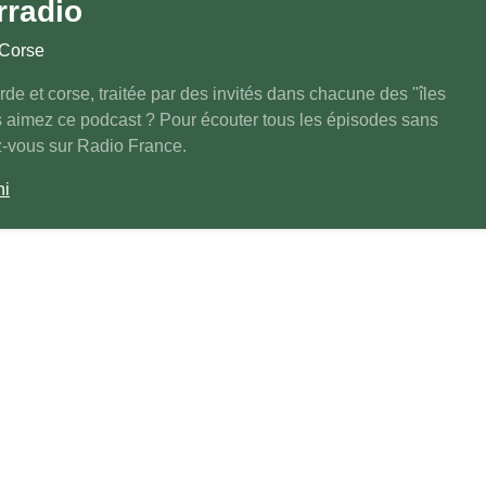
rradio
 Corse
arde et corse, traitée par des invités dans chacune des "îles
 aimez ce podcast ? Pour écouter tous les épisodes sans
ez-vous sur Radio France.
ni