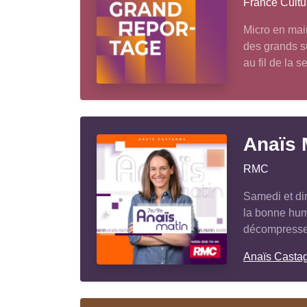
France Cultu
Micro en main
des grands su
au fil de la s
Anaïs 
RMC
Samedi et di
la bonne hume
décompresser
Anaïs Casta