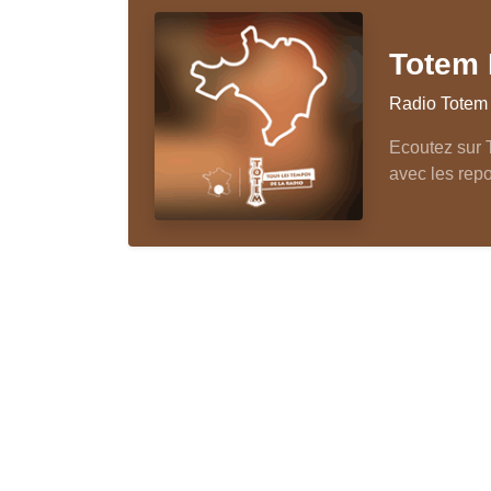
Totem 
Radio Totem
Ecoutez sur 
avec les repo