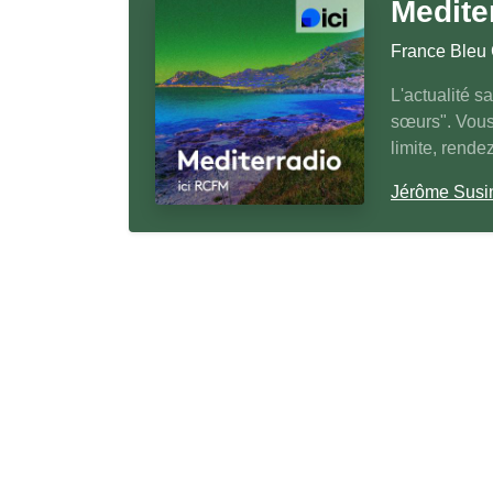
Medite
France Bleu
L'actualité s
sœurs". Vous
limite, rend
Jérôme Susi