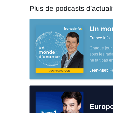
Plus de podcasts d’actuali
Un mo
France Info
Chaque jour u
sous les rada
ne fait pas e
Jean-Marc F
Europe