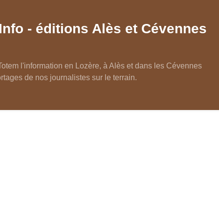
Info - éditions Alès et Cévennes
Totem l'information en Lozère, à Alès et dans les Cévennes
rtages de nos journalistes sur le terrain.