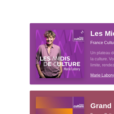
Les Mi
France Cultu
Un plateau d
la culture. 
limite, rend
Marie Labory
Grand 