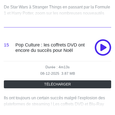
De Star Wars à Stranger Things en passant par la Formule
1 et Harry Potter, zoom sur les nombreuses nouveautés
Lego pour cette fin d'année en compagnie de Camille
Thorneycroft, directrice de la marque Lego France.
15
Pop Culture : les coffrets DVD ont
encore du succès pour Noël
Durée : 4m13s
08-12-2025
3.87 MB
TÉLÉCHARGER
Ils ont toujours un certain succès malgré l'explosion des
plateformes de streaming ! Les coffrets DVD et Blu-Ray
auront encore une belle place au pied du sapin. Du "Père-