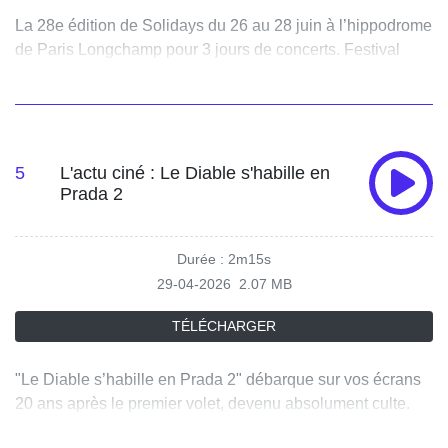
La 28e édition de Solidays du 26 au 28 juin à l’hippodrome
de Paris Longchamp pour 3 jours de concerts. Festival
incontournable qui a su fédérer autour d’une cause : la
lutte contre le Sida. Et le combat continue pour récolter des
fonds. Cette année encore, une prog’ éclectique et de
grosses têtes d’affiches : la suédoise Zara Larsson, mais
aussi Major Lazer, Orelsan, Helena, Luiza, Gims, Skip the
5
L'actu ciné : Le Diable s'habille en
Prada 2
Use, Suzane ou encore Bigflo et Oli.
Durée : 2m15s
29-04-2026
2.07 MB
TÉLÉCHARGER
"Le Diable s’habille en Prada 2" débarque sur vos écrans
20 ans après le premier volet, devenu absolument culte.
Retour dans les coulisses du magazine de mode Runway,