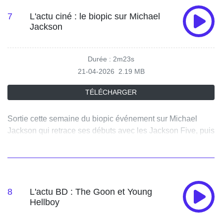
7
L'actu ciné : le biopic sur Michael
Jackson
Durée : 2m23s
21-04-2026
2.19 MB
TÉLÉCHARGER
Sortie cette semaine du biopic événement sur Michael
Jackson qui retrace ses débuts avec les Jackson Five, puis
son succès fulgurant en solo. Sortie aussi de la comédie
loufoque "La Poupée" avec Vincent Macaigne.
8
L'actu BD : The Goon et Young
Hellboy