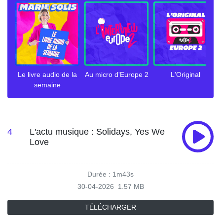
Le livre audio de la
Au micro d'Europe 2
L'Original
semaine
4
L'actu musique : Solidays, Yes We
Love
Durée : 1m43s
30-04-2026
1.57 MB
TÉLÉCHARGER