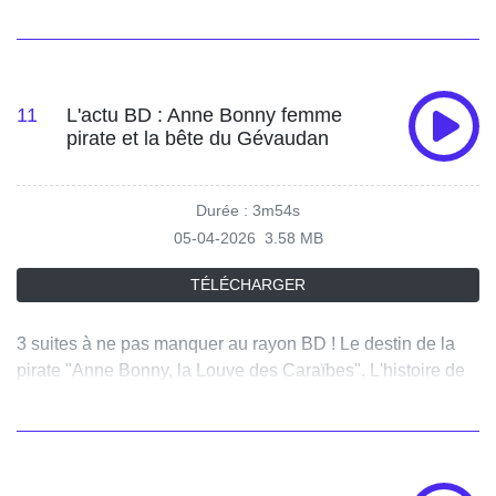
recueilli par des autruches dans le désert, le deuxième
volet de la comédie "Cocorico" avec toujours Didier
Bourdon et Christian Clavier, et pour du frisson "Wedding
Nightmare 2" avec un nouveau jeu sanglant.
11
L'actu BD : Anne Bonny femme
pirate et la bête du Gévaudan
Durée : 3m54s
05-04-2026
3.58 MB
TÉLÉCHARGER
3 suites à ne pas manquer au rayon BD ! Le destin de la
pirate "Anne Bonny, la Louve des Caraïbes". L'histoire de
"Dred Scott", personnage afro-américain en pleine
ascension sociale au cœur d’une affaire de vol de bijou. Et
une légende, celle d'une bête sanguinaire dans "Les
Griffes du Gévaudan".