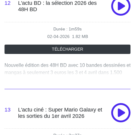
12
L'actu BD : la sélection 2026 des
48H BD
Durée : 1m59s
02-04-2026
1.82 MB
TÉLÉCHARGER
Nouvelle édition des 48H BD avec 10 bandes dessinées et
mangas à seulement 3 euros les 3 et 4 avril dans 1.500
librairies. A découvrir notamment, "Spider-Man : Octo Girl".
Quand le docteur Octopus, l’un des super-vilains de
l’univers Marvel se retrouve dans le corps d’une
collégienne japonaise.
13
L'actu ciné : Super Mario Galaxy et
les sorties du 1er avril 2026