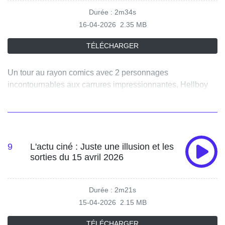
Durée : 2m34s
16-04-2026
2.35 MB
TÉLÉCHARGER
Un tour au rayon comics avec 2 personnages
incontournables aux carrures impressionnantes, Hellboy
mais dans sa version petit format dans la nouvelle série
"Young Hellboy" qui s’intéresse à son enfance. Mais aussi
"The Goon" qui est de retour à Lonely Street aux éditions
Delcourt.
9
L'actu ciné : Juste une illusion et les
sorties du 15 avril 2026
Durée : 2m21s
15-04-2026
2.15 MB
TÉLÉCHARGER