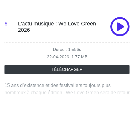
avec son influente et caractérielle rédactrice en chef
incarnée par Meryl Streep. Sortie aussi du drame "Die my
love" et le film d'horreur "Hokum".
6
L'actu musique : We Love Green
2026
Durée : 1m56s
22-04-2026
1.77 MB
TÉLÉCHARGER
15 ans d’existence et des festivaliers toujours plus
nombreux à chaque édition ! We Love Green sera de retour
du 5 au 7 juin au bois de Vincennes à Paris avec une belle
programmation, de Gorillaz à Marguerite en passant par
Charlotte Cardin et Theodora.