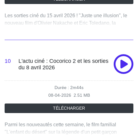
Les sorties ciné du 15 avril 2026 ! "Juste une illusion", le
nouveau film d'Olivier Nakache et Eric Toledano, la
comédie dramatique "Une Fille en or" et aussi pour de
l'horreur "Le réveil de la momie".
10
L'actu ciné : Cocorico 2 et les sorties
du 8 avril 2026
Durée : 2m44s
08-04-2026
2.51 MB
TÉLÉCHARGER
Parmi les nouveautés cette semaine, le film familial
"L'enfant du désert" sur la légende d'un petit garçon