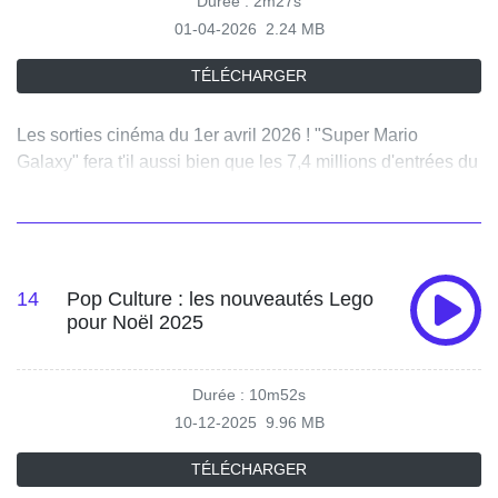
Durée : 2m27s
01-04-2026
2.24 MB
TÉLÉCHARGER
Les sorties cinéma du 1er avril 2026 ! "Super Mario
Galaxy" fera t'il aussi bien que les 7,4 millions d'entrées du
premier volet ? Sortie aussi de "Compostelle" avec
Alexandra Lamy, de "Mauvaise Pioche" de et avec Gérard
Jugnot et aussi de la romance "The Drama" avec Robert
Pattinson et Zendaya.
14
Pop Culture : les nouveautés Lego
pour Noël 2025
Durée : 10m52s
10-12-2025
9.96 MB
TÉLÉCHARGER