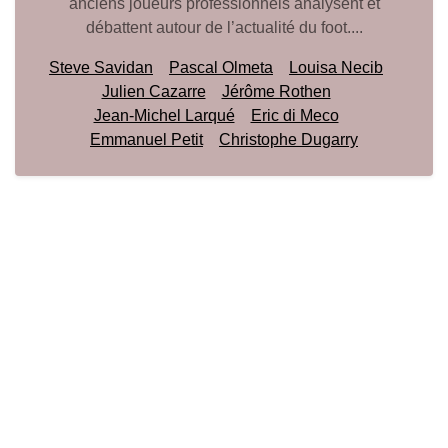
anciens joueurs professionnels analysent et
débattent autour de l’actualité du foot....
Steve Savidan
Pascal Olmeta
Louisa Necib
Julien Cazarre
Jérôme Rothen
Jean-Michel Larqué
Eric di Meco
Emmanuel Petit
Christophe Dugarry