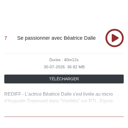
7
Se passionner avec Béatrice Dalle
Durée : 40m12s
30-07-2026
36.82 MB
TÉLÉCHARGER
REDIFF - L'actrice Béatrice Dalle s'est livrée au micro
d'Augustin Trapenard dans "Variétés" sur RTL. Figure
singulière du cinéma français, elle revient sur quarante ans
de carrière, de ses débuts marquants dans "37°2 le matin"
à ses rôles au théâtre et à l'écran. Au fil de l'entretien,