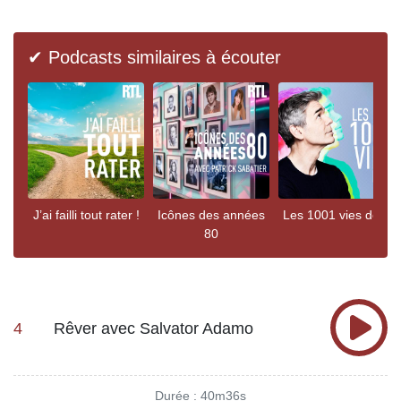
✔ Podcasts similaires à écouter
J’ai failli tout rater !
Icônes des années
Les 1001 vies de...
80
4
Rêver avec Salvator Adamo
Durée : 40m36s