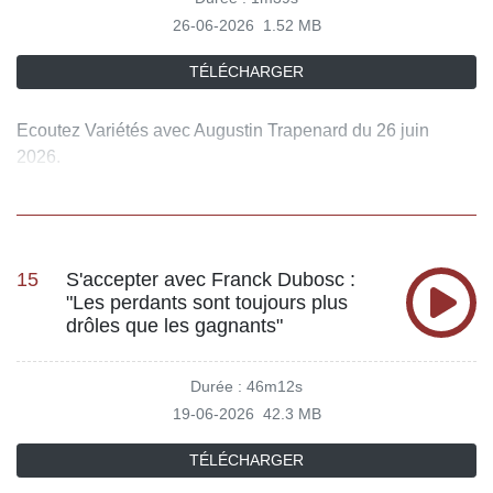
culture française, ainsi que sur son entrée à l'Académie
26-06-2026
1.52 MB
des Beaux-Arts, sa vision du métier et son attachement à
une cuisine de vérité, exigeante mais profondément
TÉLÉCHARGER
humaine. Retrouvez l'émission "Variété", tous les samedis
de 13h30 à 14h30 sur RTL et en podcast sur l'application
Ecoutez Variétés avec Augustin Trapenard du 26 juin
RTL et le site RTL.fr.
2026.
15
S'accepter avec Franck Dubosc :
"Les perdants sont toujours plus
drôles que les gagnants"
Durée : 46m12s
19-06-2026
42.3 MB
TÉLÉCHARGER