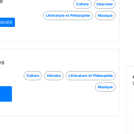
le
Culture
Interview
Littérature et Philosophie
Musique
ARGER
es
Culture
Histoire
Littérature et Philosophie
Musique