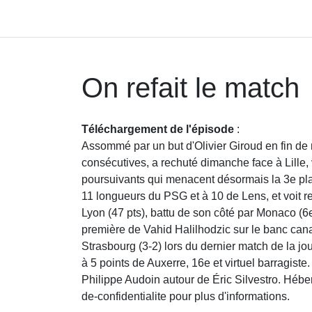
On refait le match
Téléchargement de l'épisode
:
Assommé par un but d'Olivier Giroud en fin de ma
consécutives, a rechuté dimanche face à Lille, 
poursuivants qui menacent désormais la 3e pla
11 longueurs du PSG et à 10 de Lens, et voit re
Lyon (47 pts), battu de son côté par Monaco (6e
première de Vahid Halilhodzic sur le banc canari
Strasbourg (3-2) lors du dernier match de la j
à 5 points de Auxerre, 16e et virtuel barragis
Philippe Audoin autour de Éric Silvestro. Hébe
de-confidentialite pour plus d'informations.