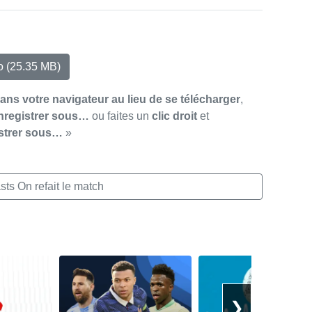
io
(25.35 MB)
dans votre navigateur au lieu de se télécharger
,
nregistrer sous…
ou faites un
clic droit
et
strer sous…
»
ts On refait le match
❯