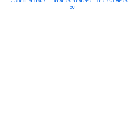
J’ai failli tout rater !
Icônes des années
Les 1001 vies de...
80