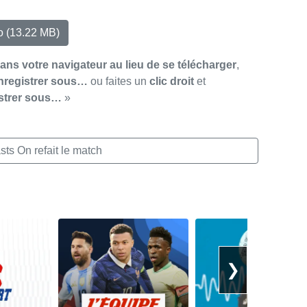
io
(13.22 MB)
dans votre navigateur au lieu de se télécharger
,
nregistrer sous…
ou faites un
clic droit
et
strer sous…
»
ts On refait le match
❯