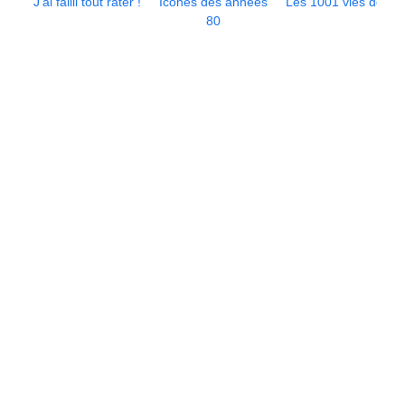
J’ai failli tout rater !
Icônes des années
Les 1001 vies de...
80