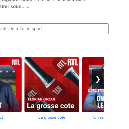
strer sous…
»
ts On refait le sport
❯
ot
La grosse cote
On refait le match