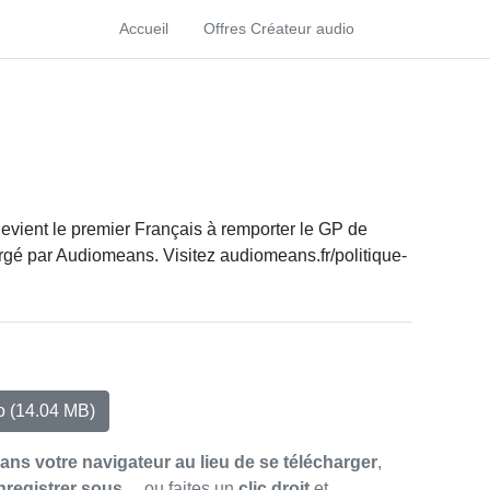
Accueil
Offres Créateur audio
evient le premier Français à remporter le GP de
gé par Audiomeans. Visitez audiomeans.fr/politique-
io
(14.04 MB)
dans votre navigateur au lieu de se télécharger
,
nregistrer sous…
ou faites un
clic droit
et