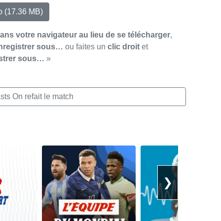
io
(17.36 MB)
dans votre navigateur au lieu de se télécharger
,
nregistrer sous…
ou faites un
clic droit
et
strer sous…
»
ts On refait le match
❯