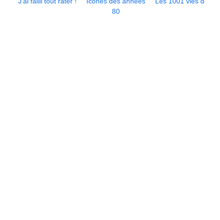
J’ai failli tout rater !
Icônes des années
Les 1001 vies de...
80