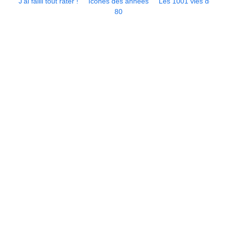
J’ai failli tout rater !
Icônes des années
Les 1001 vies de...
80