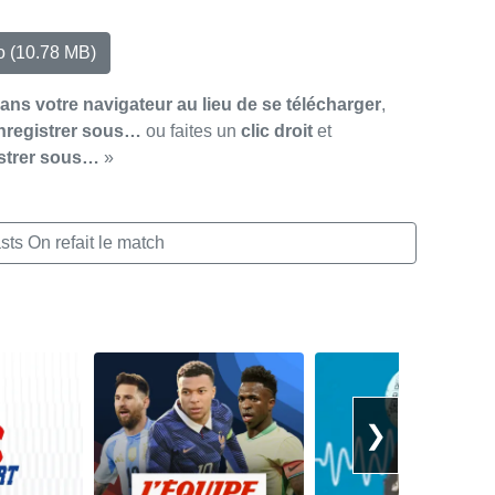
io
(10.78 MB)
dans votre navigateur au lieu de se télécharger
,
nregistrer sous…
ou faites un
clic droit
et
strer sous…
»
ts On refait le match
❯