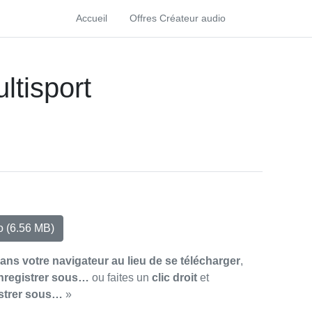
Accueil
Offres Créateur audio
ltisport
io
(6.56 MB)
dans votre navigateur au lieu de se télécharger
,
nregistrer sous…
ou faites un
clic droit
et
strer sous…
»