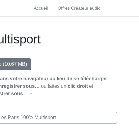
Accueil
Offres Créateur audio
ltisport
io
(10.67 MB)
dans votre navigateur au lieu de se télécharger
,
nregistrer sous…
ou faites un
clic droit
et
strer sous…
»
Les Paris 100% Multisport