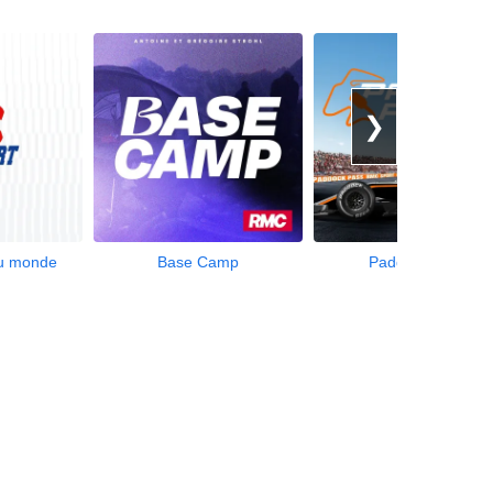
❯
du monde
Base Camp
Paddock Pass