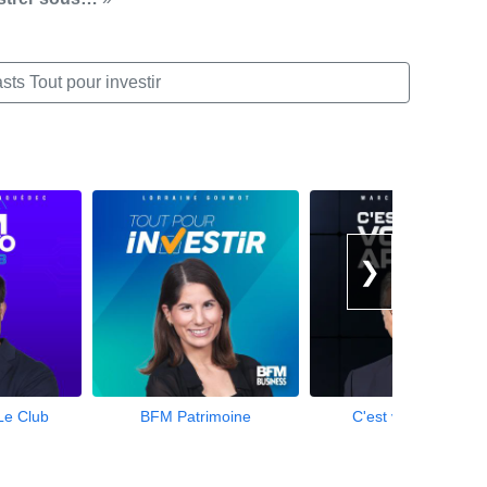
ts Tout pour investir
❯
Le Club
BFM Patrimoine
C'est votre argent