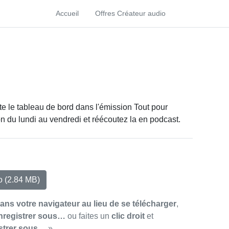
Accueil
Offres Créateur audio
e le tableau de bord dans l'émission Tout pour
n du lundi au vendredi et réécoutez la en podcast.
io
(2.84 MB)
dans votre navigateur au lieu de se télécharger
,
nregistrer sous…
ou faites un
clic droit
et
strer sous…
»