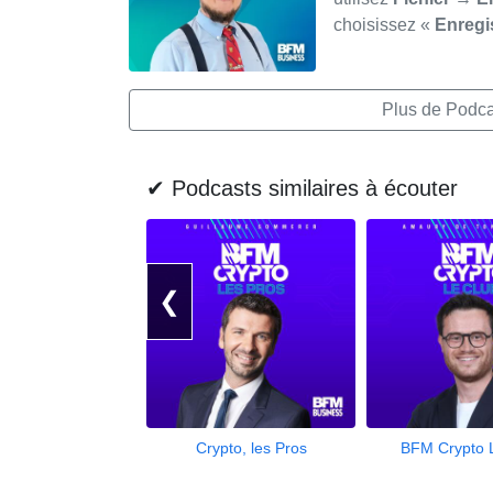
choisissez «
Enregi
Plus de Podcas
✔ Podcasts similaires à écouter
❮
Crypto, les Pros
BFM Crypto 