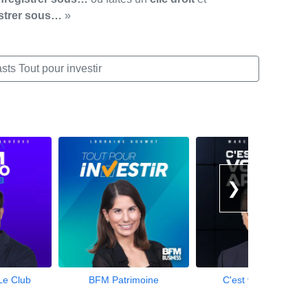
strer sous…
»
ts Tout pour investir
❯
Le Club
BFM Patrimoine
C'est votre argent