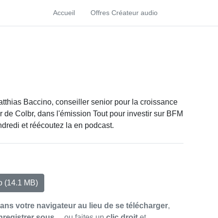
Accueil
Offres Créateur audio
atthias Baccino, conseiller senior pour la croissance
 de Colbr, dans l'émission Tout pour investir sur BFM
dredi et réécoutez la en podcast.
io
(14.1 MB)
dans votre navigateur au lieu de se télécharger
,
nregistrer sous…
ou faites un
clic droit
et