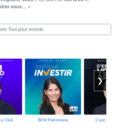
strer sous…
»
ts Tout pour investir
❯
Le Club
BFM Patrimoine
C'est votre argent