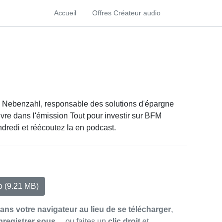
Accueil
Offres Créateur audio
ien Nebenzahl, responsable des solutions d'épargne
vre dans l'émission Tout pour investir sur BFM
dredi et réécoutez la en podcast.
io
(9.21 MB)
dans votre navigateur au lieu de se télécharger
,
nregistrer sous…
ou faites un
clic droit
et