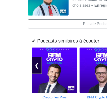
choisissez «
Enregi
Plus de Podcas
✔ Podcasts similaires à écouter
❮
Crypto, les Pros
BFM Crypto 