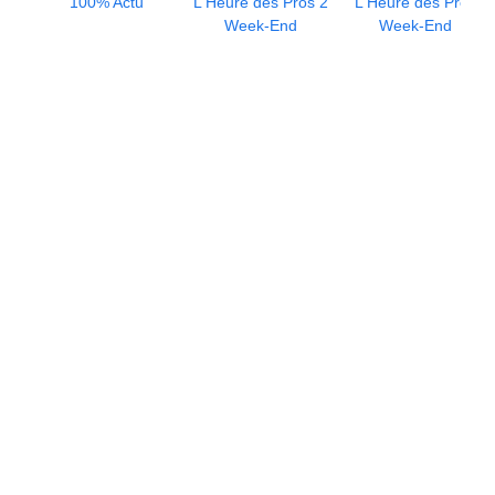
100% Actu
L'Heure des Pros 2
L'Heure des Pros
Week-End
Week-End