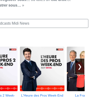
strer sous…
»
dcasts Midi News
❯
os 2 Week-
L'Heure des Pros Week-End
La France en Face