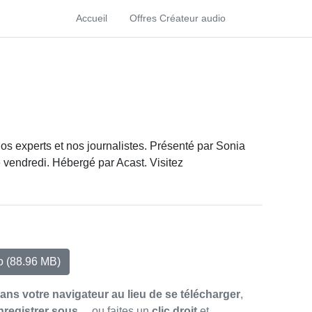
Accueil
Offres Créateur audio
 nos experts et nos journalistes. Présenté par Sonia
e vendredi. Hébergé par Acast. Visitez
io
(88.96 MB)
dans votre navigateur au lieu de se télécharger
,
nregistrer sous…
ou faites un
clic droit
et