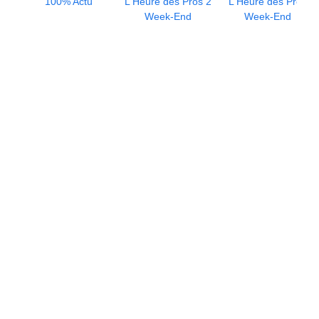
100% Actu
L'Heure des Pros 2
L'Heure des Pros
Week-End
Week-End