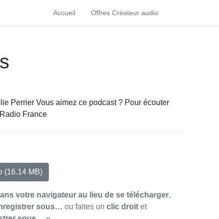
Accueil
Offres Créateur audio
es
élie Perrier Vous aimez ce podcast ? Pour écouter
r Radio France
io
(16.14 MB)
dans votre navigateur au lieu de se télécharger
,
nregistrer sous…
ou faites un
clic droit
et
strer sous…
»