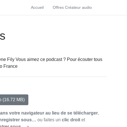
Accueil
Offres Créateur audio
es
lène Fily Vous aimez ce podcast ? Pour écouter tous
io France
io
(16.72 MB)
dans votre navigateur au lieu de se télécharger
,
nregistrer sous…
ou faites un
clic droit
et
strer sous…
»