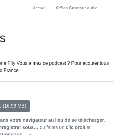
Accueil
Offres Créateur audio
es
lène Fily Vous aimez ce podcast ? Pour écouter tous
io France
io
(16.98 MB)
dans votre navigateur au lieu de se télécharger
,
nregistrer sous…
ou faites un
clic droit
et
strer sous…
»